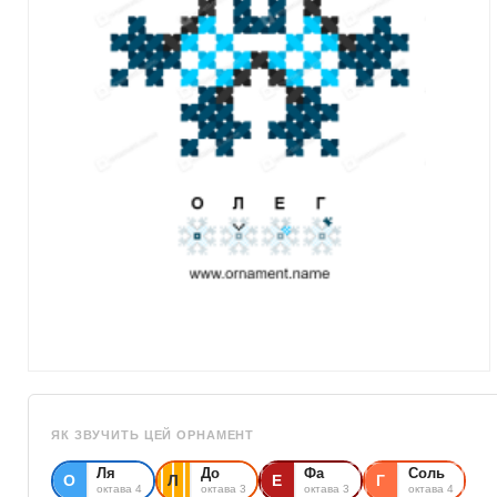
ЯК ЗВУЧИТЬ ЦЕЙ ОРНАМЕНТ
Ля
До
Фа
Соль
О
Л
Е
Г
октава 4
октава 3
октава 3
октава 4