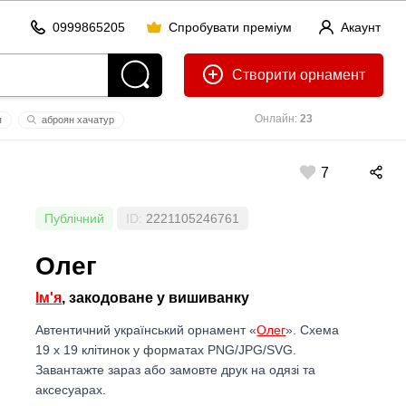
0999865205
Спробувати преміум
Акаунт
Створити
Онлайн:
23
я
аброян хачатур
7
Публічний
ID:
2221105246761
Олег
Ім'я
, закодоване у вишиванку
Автентичний український орнамент «
Олег
». Схема
19 x 19 клітинок у форматах PNG/JPG/SVG.
Завантажте зараз або замовте друк на одязі та
аксесуарах.