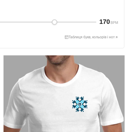
170
BPM
Таблиця букв, кольорів і нот