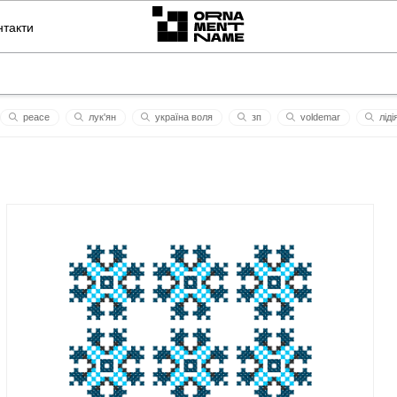
нтакти
peace
лук'ян
україна воля
зп
voldеmar
ліді
історія
susanna
зім
плагіат
пар
марина