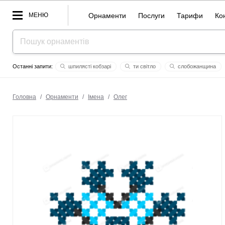
МЕНЮ
Орнаменти
Послуги
Тарифи
Ко
шпилясті кобзарі
ти світло
слобожанщина
донечка
шурка
казки
спаси і збережи
дем'ян
Головна
/
Орнаменти
/
Імена
/
Олег