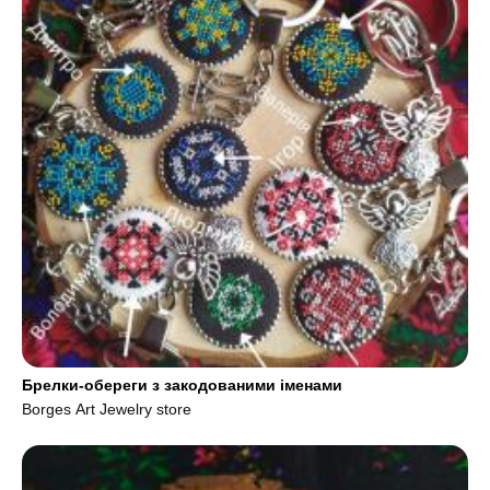
Брелки-обереги з закодованими іменами
Borges Art Jewelry store