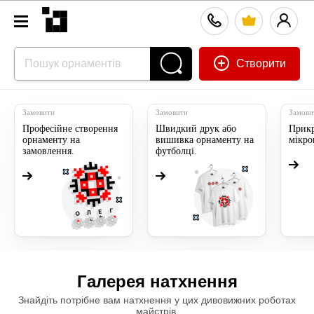
Створити
Замовити
Замовити
Замови
Професійне створення
Швидкий друк або
Прикр
орнаменту на
вишивка орнаменту на
мікр
замовлення.
футболці.
Галерея натхнення
Знайдіть потрібне вам натхнення у цих дивовижних роботах
майстрів.