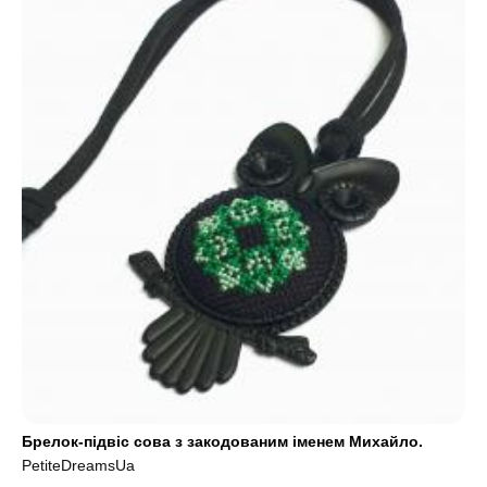
Брелок-підвіс сова з закодованим іменем Михайло.
PetiteDreamsUa