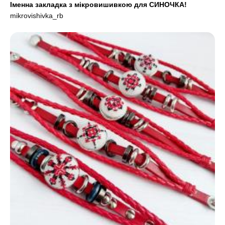
Іменна закладка з мікровишивкою для СИНОЧКА!
mikrovishivka_rb