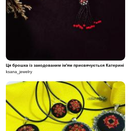
Ця брошка із закодованим ім'ям присвячується Катерині
ksana_jewelry