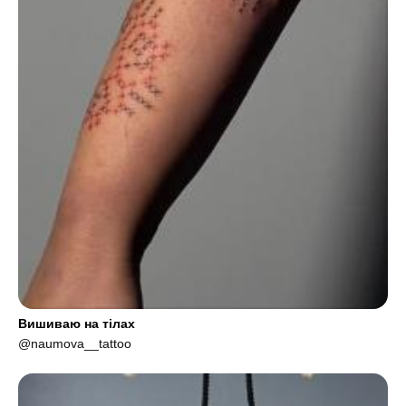
Вишиваю на тілах
@naumova__tattoo