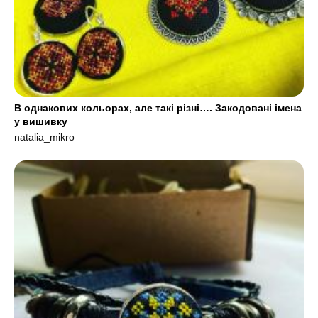
В однакових кольорах, але такі різні…. Закодовані імена
у вишивку
natalia_mikro