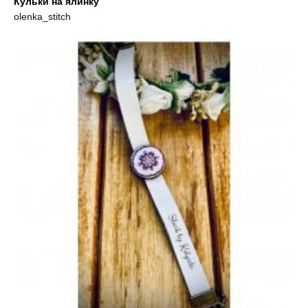
Кульки на ялинку
olenka_stitch