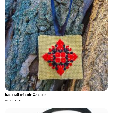
Іменний оберіг Олексій
victoria_art_gift