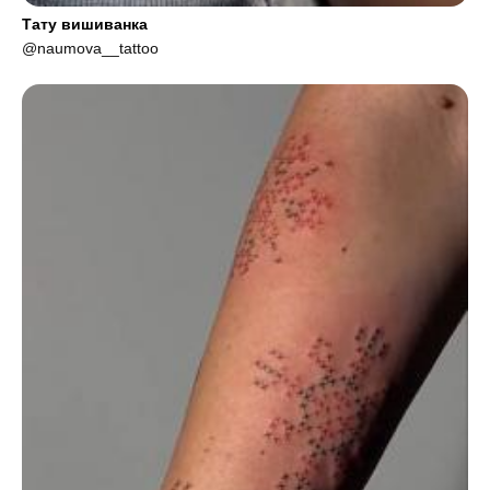
Тату вишиванка
@naumova__tattoo