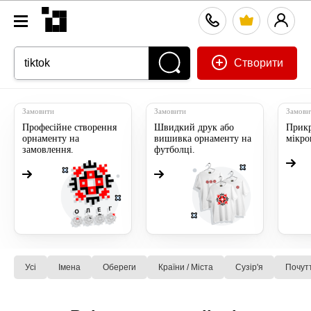
Створити
Замовити
Замовити
Замови
Професійне створення
Швидкий друк або
Прикр
орнаменту на
вишивка орнаменту на
мікр
замовлення.
футболці.
Усі
Імена
Обереги
Країни / Міста
Сузiр'я
Почут