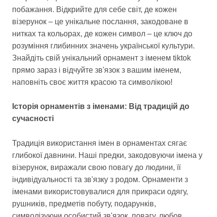
побажання. Відкрийте для себе світ, де кожен
візерунок – це унікальне послання, закодоване в
нитках та кольорах, де кожен символ – це ключ до
розуміння глибинних значень української культури.
Знайдіть свій унікальний орнамент з іменем tiktok
прямо зараз і відчуйте зв'язок з вашим іменем,
наповніть своє життя красою та символікою!
Історія орнаментів з іменами: Від традицій до
сучасності
Традиція використання імен в орнаментах сягає
глибокої давнини. Наші предки, закодовуючи імена у
візерунок, виражали свою повагу до людини, її
індивідуальності та зв'язку з родом. Орнаменти з
іменами використовувалися для прикраси одягу,
рушників, предметів побуту, подарунків,
символізуючи особистий зв'язок, повагу, любов.