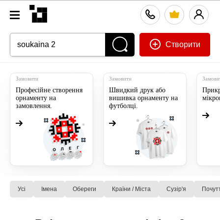
Створити
Замовити
Замовити
Замови
Професійне створення
Швидкий друк або
Прикр
орнаменту на
вишивка орнаменту на
мікр
замовлення.
футболці.
Усі
Імена
Обереги
Країни / Міста
Сузiр'я
Почут