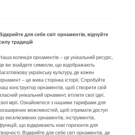
Відкрийте для себе світ орнаментів, відчуйте
силу традицій
Наша колекція орнаментів – це унікальний ресурс,
де ви знайдете символи, що відображають
багатовікову українську культуру, де кожен
орнамент – це жива сторінка історії. Спробуйте
наш конструктор орнаментів, щоб створити свій
власний унікальний орнамент, втілити свої ідеї,
свої мрії. Ознайомтеся з нашими тарифами для
розширених можливостей, щоб отримати доступ
до ексклюзивних орнаментів, інструментів,
функцій, що відкривають нові горизонти для
творчості. Відкрийте для себе світ орнаментів, де