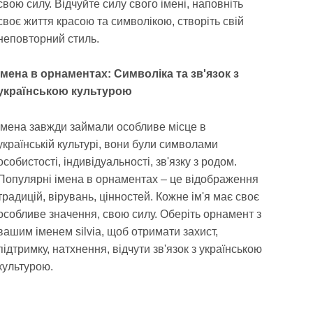
свою силу. Відчуйте силу свого імені, наповніть
своє життя красою та символікою, створіть свій
неповторний стиль.
Імена в орнаментах: Символіка та зв'язок з
українською культурою
Імена завжди займали особливе місце в
українській культурі, вони були символами
особистості, індивідуальності, зв'язку з родом.
Популярні імена в орнаментах – це відображення
традицій, вірувань, цінностей. Кожне ім'я має своє
особливе значення, свою силу. Оберіть орнамент з
вашим іменем silvia, щоб отримати захист,
підтримку, натхнення, відчути зв'язок з українською
культурою.