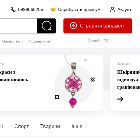
0999865205
Спробувати преміум
Акаунт
Створити
Онлайн:
25
ббагатство
денисочка
ві9
ити
Замовити
раси з
Шкіряний 
ровишивкою.
індивідуа
гравіюва
ї
Спорт
Тварини
Інше