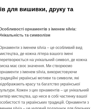
ків для вишивки, друку та
Особливості орнаментів з іменем silvia:
Унікальність та символізм
Орнаменти з іменем silvia – це особливий вид
мистецтва, де кожна літера вашого імені
перетворюється на унікальний символ, де кожна
риска має своє значення. Ми створюємо
орнаменти з іменем silvia, використовуючи
традиційні українські мотиви та символи, які
відображають красу та багатство української
культури. Кожен з цих орнаментів – це унікальний
витвір мистецтва, що несе в собі частинку вашої
особистості та українських традицій. Орнаменти з
іменем silvia – це чудовий подарунок для близьких,