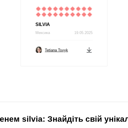
SILVIA
Мексика
19.05.2025
Tetiana Tsvyk
нем silvia: Знайдіть свій унік