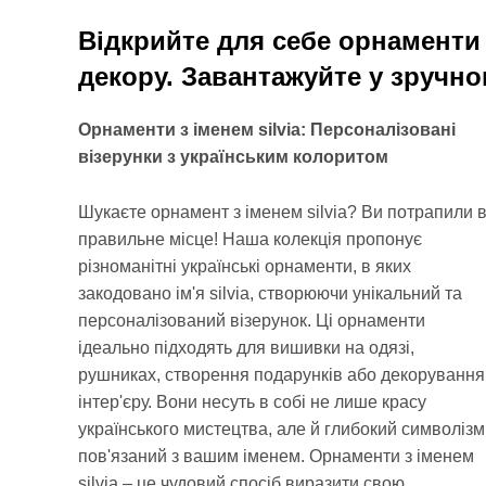
Відкрийте для себе орнаменти з
декору. Завантажуйте у зручно
Орнаменти з іменем silvia: Персоналізовані
візерунки з українським колоритом
Шукаєте орнамент з іменем silvia? Ви потрапили 
правильне місце! Наша колекція пропонує
різноманітні українські орнаменти, в яких
закодовано ім'я silvia, створюючи унікальний та
персоналізований візерунок. Ці орнаменти
ідеально підходять для вишивки на одязі,
рушниках, створення подарунків або декорування
інтер'єру. Вони несуть в собі не лише красу
українського мистецтва, але й глибокий символізм
пов'язаний з вашим іменем. Орнаменти з іменем
silvia – це чудовий спосіб виразити свою