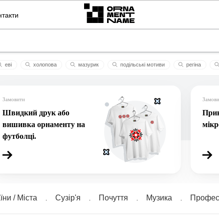
нтакти
еві
холопова
мазурик
подільські мотиви
регіна
нета
джерело
файне ім'ячко
матфеюшка
твій
ле
Замовити
Замов
Швидкий друк або
Прик
вишивка орнаменту на
мік
футболці.
їни / Міста
Сузiр'я
Почуття
Музика
Професі