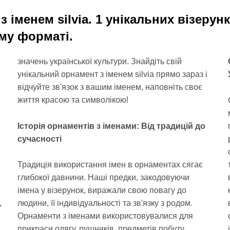
 іменем silvia. 1 унікальних візерун
му форматі.
значень української культури. Знайдіть свій
унікальний орнамент з іменем silvia прямо зараз і
відчуйте зв'язок з вашим іменем, наповніть своє
життя красою та символікою!
в
Історія орнаментів з іменами: Від традицій до
сучасності
Традиція використання імен в орнаментах сягає
глибокої давнини. Наші предки, закодовуючи
імена у візерунок, виражали свою повагу до
,
людини, її індивідуальності та зв'язку з родом.
Орнаменти з іменами використовувалися для
прикраси одягу, рушників, предметів побуту,