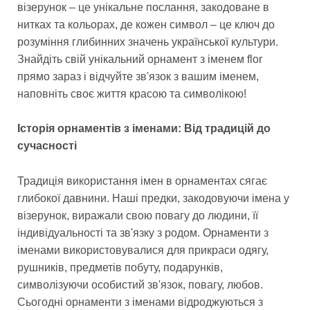
візерунок – це унікальне послання, закодоване в
нитках та кольорах, де кожен символ – це ключ до
розуміння глибинних значень української культури.
Знайдіть свій унікальний орнамент з іменем flor
прямо зараз і відчуйте зв'язок з вашим іменем,
наповніть своє життя красою та символікою!
Історія орнаментів з іменами: Від традицій до
сучасності
Традиція використання імен в орнаментах сягає
глибокої давнини. Наші предки, закодовуючи імена у
візерунок, виражали свою повагу до людини, її
індивідуальності та зв'язку з родом. Орнаменти з
іменами використовувалися для прикраси одягу,
рушників, предметів побуту, подарунків,
символізуючи особистий зв'язок, повагу, любов.
Сьогодні орнаменти з іменами відроджуються з