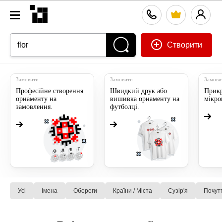
Створити
Замовити
Замовити
Замови
Професійне створення
Швидкий друк або
Прикр
орнаменту на
вишивка орнаменту на
мікр
замовлення.
футболці.
Усі
Імена
Обереги
Країни / Міста
Сузiр'я
Почут