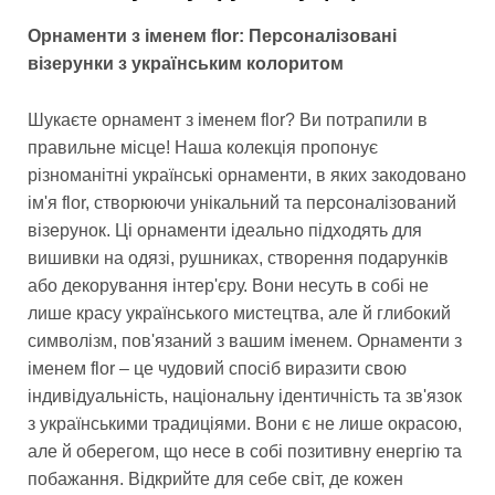
Орнаменти з іменем flor: Персоналізовані
візерунки з українським колоритом
Шукаєте орнамент з іменем flor? Ви потрапили в
правильне місце! Наша колекція пропонує
різноманітні українські орнаменти, в яких закодовано
ім'я flor, створюючи унікальний та персоналізований
візерунок. Ці орнаменти ідеально підходять для
вишивки на одязі, рушниках, створення подарунків
або декорування інтер'єру. Вони несуть в собі не
лише красу українського мистецтва, але й глибокий
символізм, пов'язаний з вашим іменем. Орнаменти з
іменем flor – це чудовий спосіб виразити свою
індивідуальність, національну ідентичність та зв'язок
з українськими традиціями. Вони є не лише окрасою,
але й оберегом, що несе в собі позитивну енергію та
побажання. Відкрийте для себе світ, де кожен