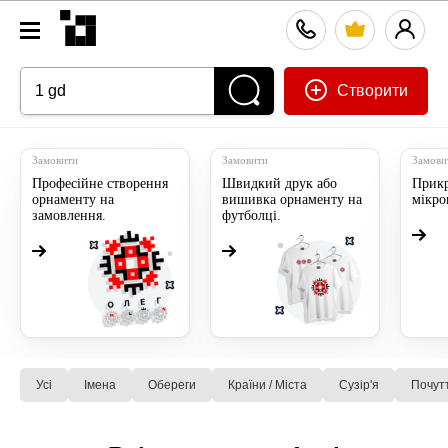
Створити
Замовити
Замовити
Замови
Професійне створення
Швидкий друк або
Прикр
орнаменту на
вишивка орнаменту на
мікр
замовлення.
футболці.
Усі
Імена
Обереги
Країни / Міста
Сузiр'я
Почут