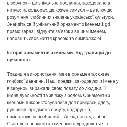
візерунок – це унікальне послання, закодоване в
нитках та кольорах, де кожен символ – це ключ до
розуміння глибинних значень української культури.
Знайдіть свій унікальний орнамент з іменем 1 gd
прямо зараз і відчуйте зв'язок з вашим іменем,
наповніть своє життя красою та символікою!
Історія орнаментів з іменами: Від традицій до
сучасності
Традиція використання імен в орнаментах сягає
глибокої давнини. Наші предки, закодовуючи імена у
візерунок, виражали свою повагу до людини, її
індивідуальності та зв'язку з родом. Орнаменти з
іменами використовувалися для прикраси одягу,
рушників, предметів побуту, подарунків,
символізуючи особистий зв'язок, повагу, любов.
Сьогодні орнаменти з іменами відроджуються з