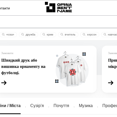
нтакти
«єва»
дружбa
крим
вчитель
херсон
навча
огб
крутий орнамент
все без
громада
марина
Замовити
Замов
Швидкий друк або
Прик
вишивка орнаменту на
мік
футболці.
їни / Міста
Сузiр'я
Почуття
Музика
Профес