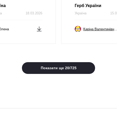
їна
Герб України
на
18.03.2026
Україна
15.0
Олена
Каріна Валентинівна Виноградча
Показати ще
20
/
725