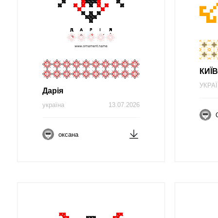
КИЇ
УКРА
Дарія
україна
13.07.2026
оксана