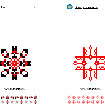
Юра
Віктор Корнюша