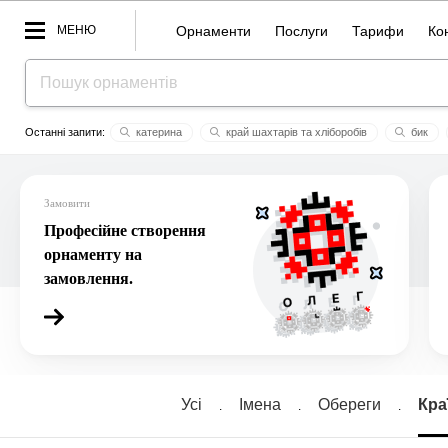
МЕНЮ
Орнаменти
Послуги
Тарифи
Ко
катерина
край шахтарів та хліборобів
бик
aмiнa
сила воля дух
novax
аркада
китай
Замовити
Професійне створення
орнаменту на
замовлення.
Усі
Імена
Обереги
Кра