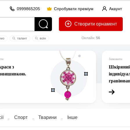
0999865205
Спробувати преміум
Акаунт
Створити
Онлайн:
56
ємо
талант
воїн
ити
Замовити
раси з
Шкіряний 
ровишивкою.
індивідуа
гравіюва
ії
Спорт
Тварини
Інше