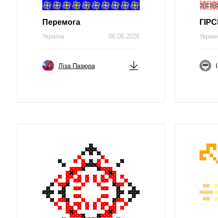
Перемога
ГІРС
Україна
06.08.2026
Украи
Ліза Пазюра