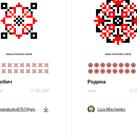
гобич
Родина
на
17.05.2026
укре
13.0
mariaturko6767@gmail.com
Liza Mischenko