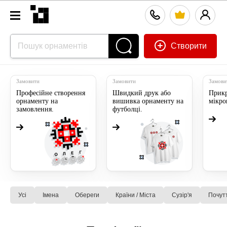
Створити
Замовити
Замовити
Замови
Професійне створення
Швидкий друк або
Прикр
орнаменту на
вишивка орнаменту на
мікр
замовлення.
футболці.
Усі
Імена
Обереги
Країни / Міста
Сузiр'я
Почут