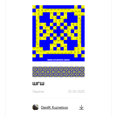
ШГШ
України
25.04.2025
DanilK Kuznetsov