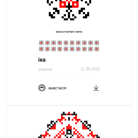
іка
україна
11.08.2025
анастасія