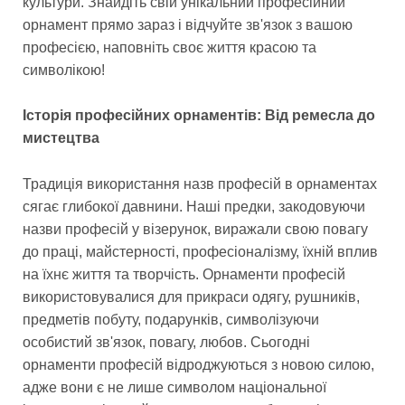
культури. Знайдіть свій унікальний професійний
орнамент прямо зараз і відчуйте зв'язок з вашою
професією, наповніть своє життя красою та
символікою!
Історія професійних орнаментів: Від ремесла до
мистецтва
Традиція використання назв професій в орнаментах
сягає глибокої давнини. Наші предки, закодовуючи
назви професій у візерунок, виражали свою повагу
до праці, майстерності, професіоналізму, їхній вплив
на їхнє життя та творчість. Орнаменти професій
використовувалися для прикраси одягу, рушників,
предметів побуту, подарунків, символізуючи
особистий зв'язок, повагу, любов. Сьогодні
орнаменти професій відроджуються з новою силою,
адже вони є не лише символом національної