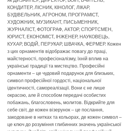
як ДИЗАЙНЕР, ДИРЕКТОР, ВОЇН, ВЧИТЕЛЬ,
КОНДИТЕР, ЛІСНИК, КІНОЛОГ, ЛІКАР,
БУДІВЕЛЬНИК, АГРОНОМ, ПРОГРАМІСТ,
ХУДОЖНИК, МУЗИКАНТ, ПИСЬМЕННИК,
ЖУРНАЛІСТ, ФОТОГРАФ, АКТОР, СПОРТСМЕН,
ЮРИСТ, ЕКОНОМІСТ, ІНЖЕНЕР, НАУКОВЕЦЬ,
КУХАР, ВОДІЙ, ПЕРУКАР, ШВАЧКА, ФЕРМЕР. Кожен
з цих орнаментів відображає повагу до праці,
майстерності, професіоналізму, їхній вплив на
українські традиції та мистецтво. Професійні
орнаменти – це чудовий подарунок для близьких,
символ професійної гордості, національної
ідентичності, самореалізації. Вони є не лише
окрасою, але й способом передачі особистих
побажань, благословень, молитов. Відкрийте для
себе світ, де кожен візерунок – це послання,
закодоване в нитках та кольорах, де кожен символ –
це ключ до розуміння глибинних значень української