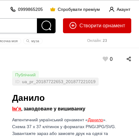
0999865205
Спробувати преміум
Акаунт
Створити
Онлайн:
23
ясочка моя
муза
0
Публічний
ID:
ua_pr_20187722653_201877221019
Данило
Ім'я
, закодоване у вишиванку
Автентичний український орнамент «
Данило
».
Схема 37 x 37 клітинок у форматах PNG/JPG/SVG.
Завантажте зараз або замовте друк на одязі та