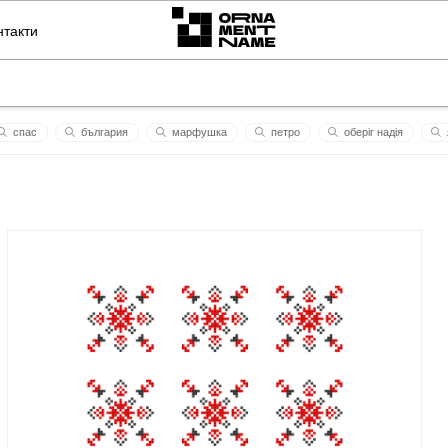
нтакти
спас
българия
марфушка
петро
оберіг надія
одуд
охорона
deus et patria
вірка
боротьба