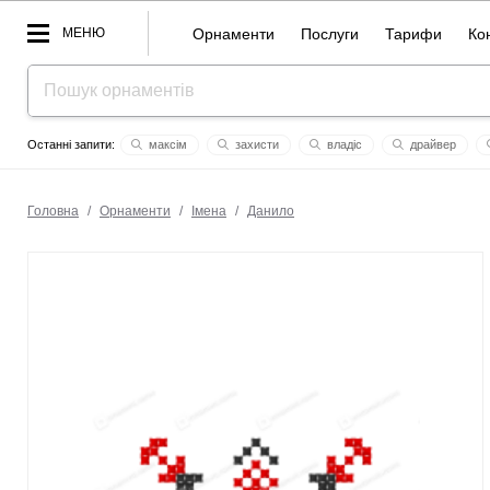
МЕНЮ
Орнаменти
Послуги
Тарифи
Ко
максім
захисти
владіс
драйвер
dita
леся українка
роні
gabrielius
май
Головна
/
Орнаменти
/
Імена
/
Данило