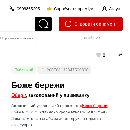
0999865205
Спробувати преміум
Акаунт
Створити
Онлайн:
23
рофлан вишиванка
0
Публічний
ID:
260704132347560300
Боже бережи
Оберіг
, закодований у вишиванку
Автентичний український орнамент «
Боже бережи
».
Схема 29 x 29 клітинок у форматах PNG/JPG/SVG.
Завантажте зараз або замовте друк на одязі та
аксесуарах.