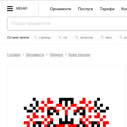
МЕНЮ
Орнаменти
Послуги
Тарифи
Ко
стрiлець
ze!
захисник
dora
р
м с копьёва
пересвет
данило 2
цев
ema
Головна
/
Орнаменти
/
Обереги
/
Боже бережи