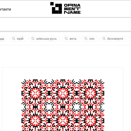
нтакти
ада
юрій
київська русь
вета
лло
безсмертя
херсон
ти завжди зі мною
понеділок1
ткаченко
йух