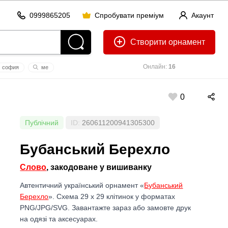
0999865205
Спробувати преміум
Акаунт
Створити
Онлайн:
16
софия
ме
g36k
0
Публічний
ID:
260611200941305300
Бубанський Берехло
Слово
, закодоване у вишиванку
Автентичний український орнамент «
Бубанський
Берехло
». Схема 29 x 29 клітинок у форматах
PNG/JPG/SVG. Завантажте зараз або замовте друк
на одязі та аксесуарах.