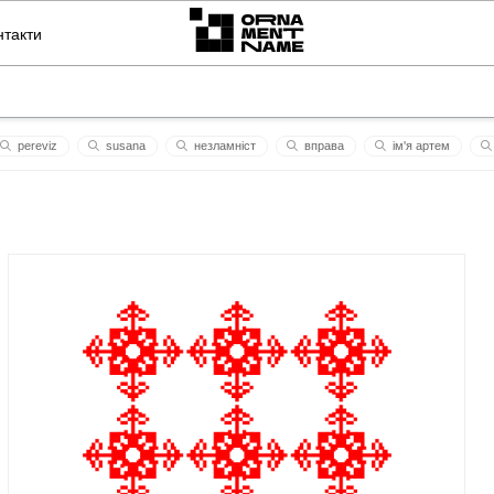
нтакти
pereviz
susana
незламніст
вправа
ім'я артем
ітка
орнамент ромб
ім`я аня
леон
я люблю валки