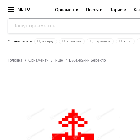
МЕНЮ
Орнаменти
Послуги
Тарифи
Ко
в серці
гладкиий
тернопiль
коло
коханий
дарунок
поле
яремочко
орнамент кв
Головна
/
Орнаменти
/
Інше
/
Бубанський Берехло