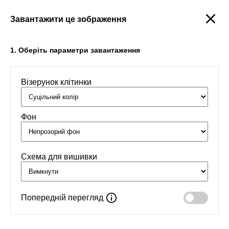
Завантажити це зображення
Створити
1. Оберіть параметри завантаження
Візерунок клітинки
Головна
/
Орнаменти
/
Інше
/
Бубалена Лага
Фон
Схема для вишивки
Попередній перегляд