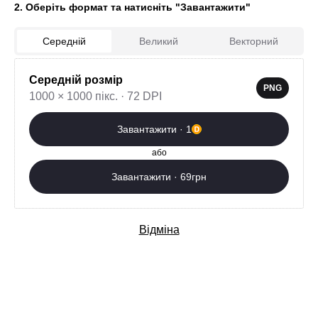
2. Оберіть формат та натисніть "Завантажити"
Середній
Великий
Векторний
Середній розмір
0
PNG
1000 × 1000 пікс. · 72 DPI
Завантажити зараз
Завантажити · 1
Додаткові послуги
або
Завантажити · 69грн
Відміна