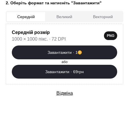
2. Оберіть формат та натисніть "Завантажити"
Середній
Великий
Векторний
Середній розмір
0
PNG
1000 × 1000 пікс. · 72 DPI
Завантажити зараз
Завантажити · 1
Додаткові послуги
або
Завантажити · 69грн
Відміна