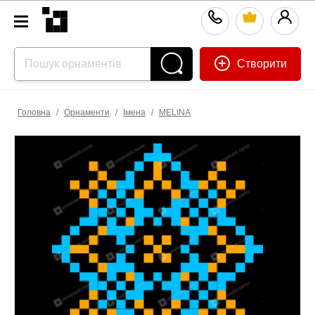
Створити
Головна
/
Орнаменти
/
Імена
/
МЕLINA