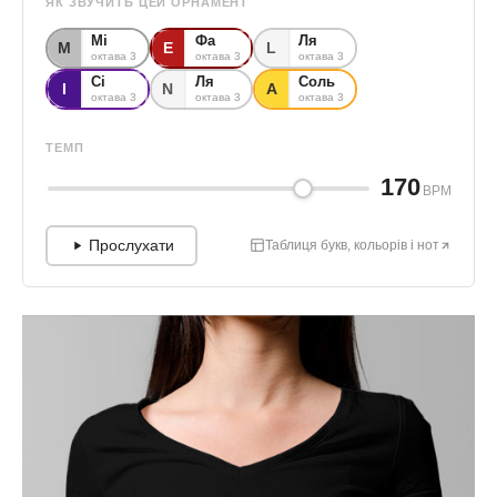
ЯК ЗВУЧИТЬ ЦЕЙ ОРНАМЕНТ
Мі
Фа
Ля
М
Е
L
октава 3
октава 3
октава 3
Сі
Ля
Соль
І
N
А
октава 3
октава 3
октава 3
ТЕМП
170
BPM
Прослухати
Таблиця букв, кольорів і нот