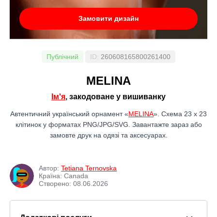
Замовити дизайн
Публічний
ID:
260608165800261400
МЕLINA
Ім'я
, закодоване у вишиванку
Автентичний український орнамент «
МЕLINA
». Схема 23 x 23
клітинок у форматах PNG/JPG/SVG. Завантажте зараз або
замовте друк на одязі та аксесуарах.
Автор:
Tetiana Ternovska
Країна: Canada
Створено: 08.06.2026