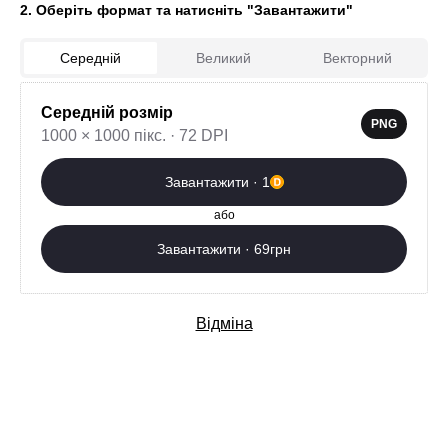
2. Оберіть формат та натисніть "Завантажити"
Середній
Великий
Векторний
Середній розмір
1
PNG
1000 × 1000 пікс. · 72 DPI
Завантажити зараз
Завантажити · 1
Додаткові послуги
або
Завантажити · 69грн
Відміна