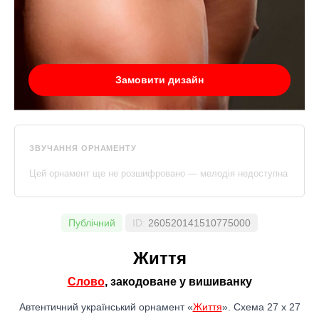
Замовити дизайн
ЗВУЧАННЯ ОРНАМЕНТУ
Цей орнамент ще не розшифровано — мелодія недоступна
Публічний
ID:
260520141510775000
Життя
Слово
, закодоване у вишиванку
Автентичний український орнамент «
Життя
». Схема 27 x 27