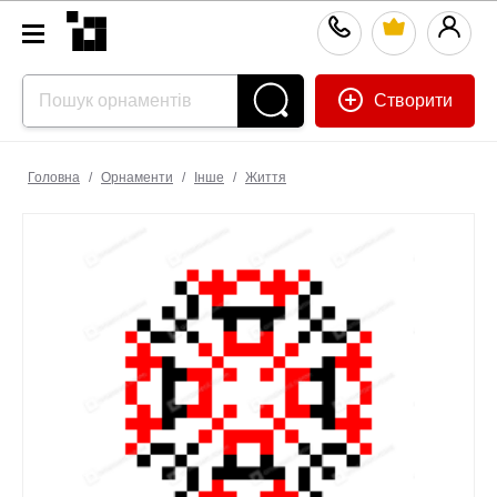
Створити
Головна
/
Орнаменти
/
Інше
/
Життя