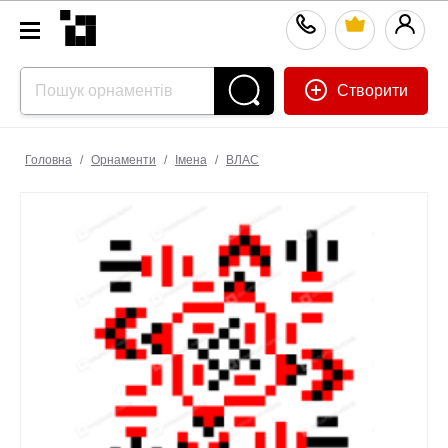
Створити
Головна
/
Орнаменти
/
Імена
/
ВЛАС