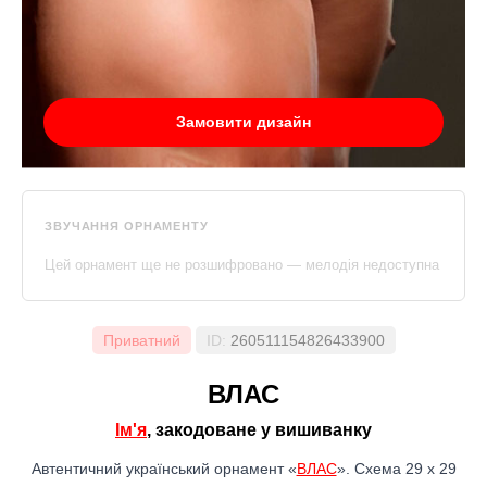
Замовити дизайн
ЗВУЧАННЯ ОРНАМЕНТУ
Цей орнамент ще не розшифровано — мелодія недоступна
Приватний
ID:
260511154826433900
ВЛАС
Ім'я
, закодоване у вишиванку
Автентичний український орнамент «
ВЛАС
». Схема 29 x 29