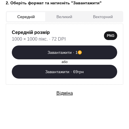
2. Оберіть формат та натисніть "Завантажити"
Середній
Великий
Векторний
Середній розмір
0
PNG
1000 × 1000 пікс. · 72 DPI
Завантажити зараз
Завантажити · 1
Додаткові послуги
або
Завантажити · 69грн
Відміна