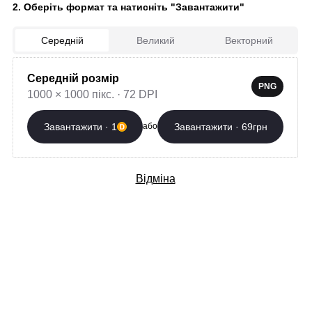
2. Оберіть формат та натисніть "Завантажити"
Завантажити зараз
Середній
Великий
Векторний
Автор:
Георгій Безрученко
Країна: Україна
Середній розмір
PNG
Створено: 04.05.2026
1000 × 1000 пікс. · 72 DPI
Завантажити · 1
Завантажити · 69грн
або
Додаткові послуги
Відміна
Професійна розробка
Вибрати
орнаменту
400 грн/слово
Футболка з
Вибрати
орнаментом
від 1100 грн