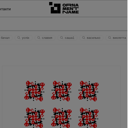
нтакти
бачал
успіх
слaвия
саша1
василько
виолеттa
ров'я володимиру
наталі
схід сонця
а
вiльнaйнезaлежнa