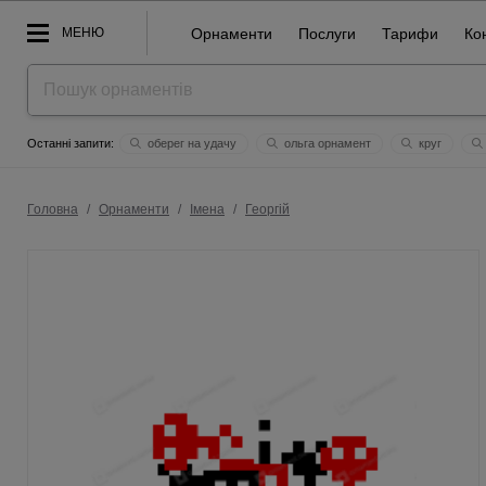
МЕНЮ
Орнаменти
Послуги
Тарифи
Ко
оберег на удачу
ольга орнамент
круг
думати і мислити
тракторист
батьки
белз
здо
Головна
/
Орнаменти
/
Імена
/
Георгій