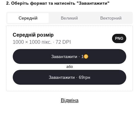
2. Оберіть формат та натисніть "Завантажити"
Середній
Великий
Векторний
Середній розмір
0
PNG
1000 × 1000 пікс. · 72 DPI
Завантажити зараз
Завантажити · 1
Додаткові послуги
або
Завантажити · 69грн
Відміна