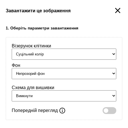
Завантажити це зображення
Створити
1. Оберіть параметри завантаження
Візерунок клітинки
Головна
/
Орнаменти
/
Обереги
/
Чотири факели
Фон
Схема для вишивки
Попередній перегляд