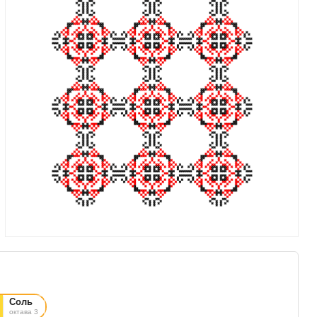
Соль
октава 3