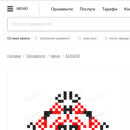
МЕНЮ
Орнаменти
Послуги
Тарифи
Ко
зубожиння орнамент
анастаси
янгол завжди
микита захаров
олечка
україна понад усе!
ванечка
аплікація на ім
амір
Головна
/
Орнаменти
/
Імена
/
БОНДАР