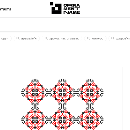
нтакти
 поруч
ярема ім'я
хронос час спливає
конкурс
здоров'я 
програміст
гра
жд
брайтон
мотрич
лілея