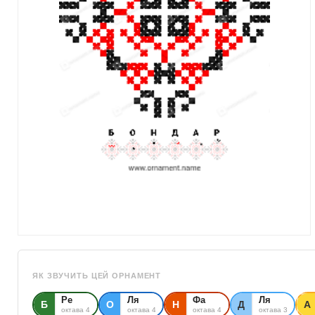
ЯК ЗВУЧИТЬ ЦЕЙ ОРНАМЕНТ
Ре
Ля
Фа
Ля
Б
О
Н
Д
А
октава 4
октава 4
октава 4
октава 3