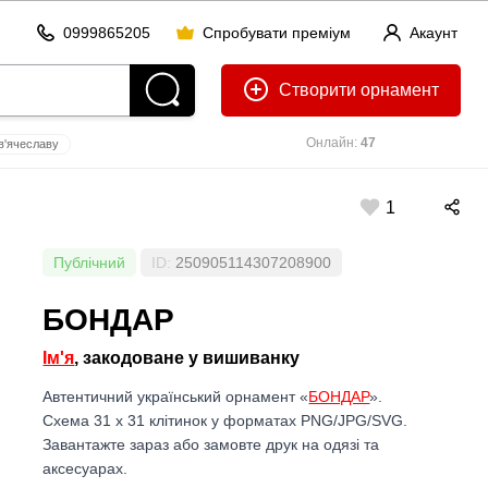
0999865205
Спробувати преміум
Акаунт
Створити
Онлайн:
47
в'ячеслaву
ангеліна
єдик
1
Публічний
ID:
250905114307208900
БОНДАР
Ім'я
, закодоване у вишиванку
Автентичний український орнамент «
БОНДАР
».
Схема 31 x 31 клітинок у форматах PNG/JPG/SVG.
Завантажте зараз або замовте друк на одязі та
аксесуарах.