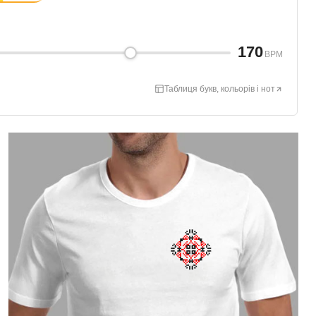
170
BPM
Таблиця букв, кольорів і нот