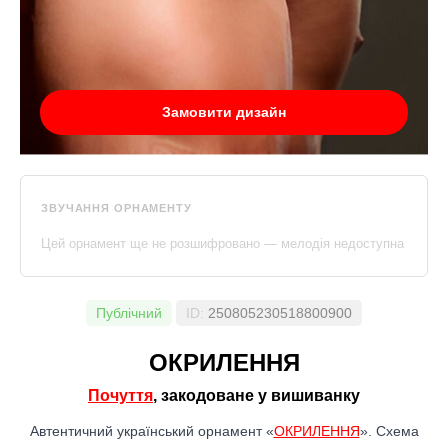
Замовити дизайн
ЗВУЧАННЯ ОРНАМЕНТУ
Цей орнамент ще не розшифровано — мелодія недоступна
Публічний
ID:
250805230518800900
ОКРИЛЕННЯ
Почуття
, закодоване у вишиванку
Автентичний український орнамент «
ОКРИЛЕННЯ
». Схема