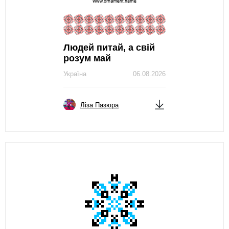
Людей питай, а свій
розум май
Україна
06.08.2026
Ліза Пазюра