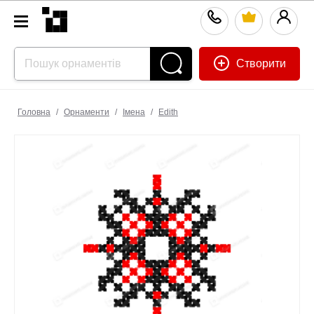
Створити
Головна
/
Орнаменти
/
Імена
/
Edith