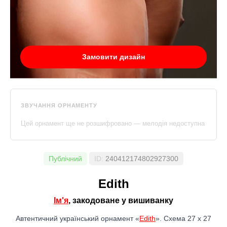
Замовити дизайн
ЗВУЧАННЯ ОРНАМЕНТУ
Цей орнамент ще не розшифровано — мелодія недоступна
Публічний
ID:
240412174802927300
Edith
Ім'я
, закодоване у вишиванку
Автентичний український орнамент «
Edith
». Схема 27 x 27