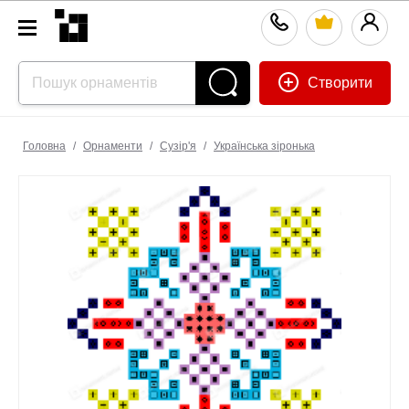
Створити
Головна
/
Орнаменти
/
Сузiр'я
/
Українська зіронька