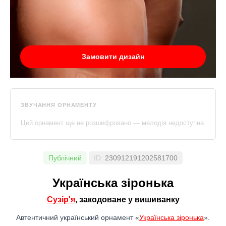
Замовити дизайн
ЗВУЧАННЯ ОРНАМЕНТУ
Цей орнамент ще не розшифровано — мелодія недоступна
Публічний
ID:
230912191202581700
Українська зіронька
Сузiр'я
, закодоване у вишиванку
Автентичний український орнамент «
Українська зіронька
».