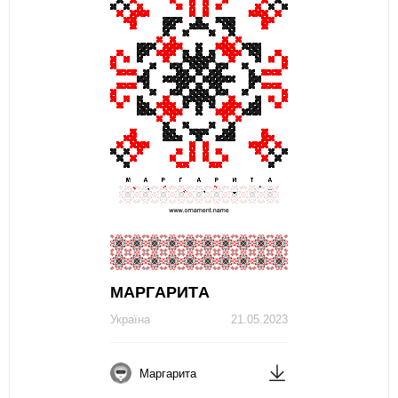
МAРГAРИТA
Україна
21.05.2023
Маргарита