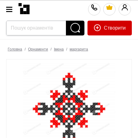
Створити
Головна
/
Орнаменти
/
Імена
/
маргарита