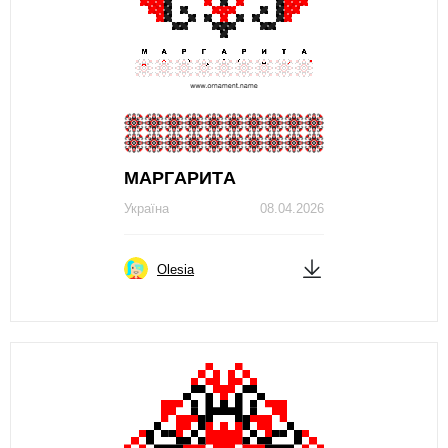
МAРГAРИТA
Україна
08.04.2026
Olesia