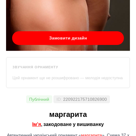
Замовити дизайн
ЗВУЧАННЯ ОРНАМЕНТУ
Цей орнамент ще не розшифровано — мелодія недоступна
Публічний
ID:
220922175710826900
маргарита
Ім'я
, закодоване у вишиванку
Автентичний український орнамент «
маргарита
». Схема 37 x