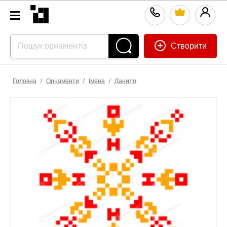
Створити
Головна
/
Орнаменти
/
Імена
/
Данило