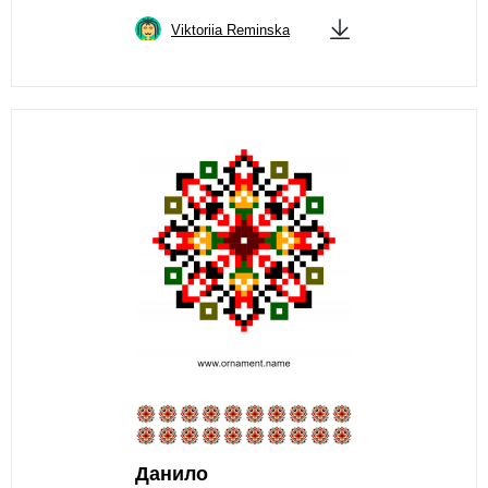
Viktoriia Reminska
Данило