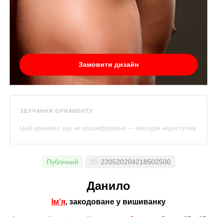
Замовити дизайн
ЗВУЧАННЯ ОРНАМЕНТУ
Цей орнамент ще не розшифровано — мелодія недоступна
Публічний
ID:
220520204218502500
Данило
Ім'я
, закодоване у вишиванку