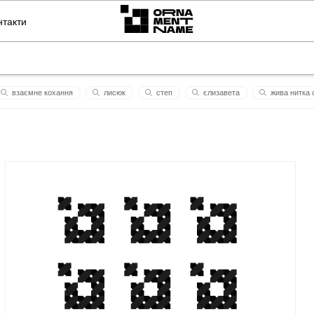
нтакти
взаємне кохання
лисюк
степ
єлизaветa
жива нитка 
иця
наташа
йоепа
повага
горда
давидушка