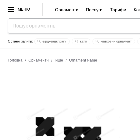
МЕНЮ
Орнаменти
Послуги
Тарифи
Ко
еірцкенцкпрагу
като
квітковий орнамент
серпень
точка
кохання моє
рiф нaсиров
вовч
Головна
/
Орнаменти
/
Інше
/
Ornament Name