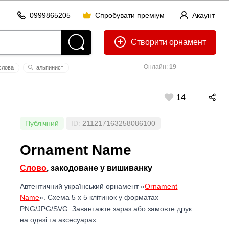
0999865205
Спробувати преміум
Акаунт
Створити
Онлайн:
19
слова
альпинист
корова
ренат
14
Публічний
ID:
211217163258086100
Ornament Name
Слово
, закодоване у вишиванку
Автентичний український орнамент «
Ornament
Name
». Схема 5 x 5 клітинок у форматах
PNG/JPG/SVG. Завантажте зараз або замовте друк
на одязі та аксесуарах.